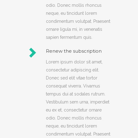
odio. Donec mollis rhoncus
risus. Aenean quis velit sit amet velit
neque, eu tincidunt lorem
sodales eleifend. Etiam eu lacus felis.
condimentum volutpat. Praesent
ornare ligula mi, in venenatis
sapien fermentum quis.
Renew the subscription
Lorem ipsum dolor sit amet,
consectetur adipiscing elit.
Donec sed elit vitae tortor
consequat viverra. Vivamus
tempus dui at sodales rutrum.
Vestibulum sem urna, imperdiet
eu ex et, consectetur ornare
odio. Donec mollis rhoncus
neque, eu tincidunt lorem
condimentum volutpat. Praesent