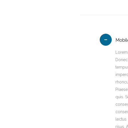
Mobil
Lorem 
Donec 
tempus
imperd
rhoncu
Praese
quis. 
consec
consec
lectus
risus. 