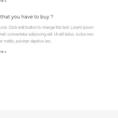
re >
hat you have to buy ?
block. Click edit button to change this text. Lorem ipsum
met, consectetur adipiscing elit. Ut elit tellus, luctus nec
r mattis, pulvinar dapibus leo.
re >