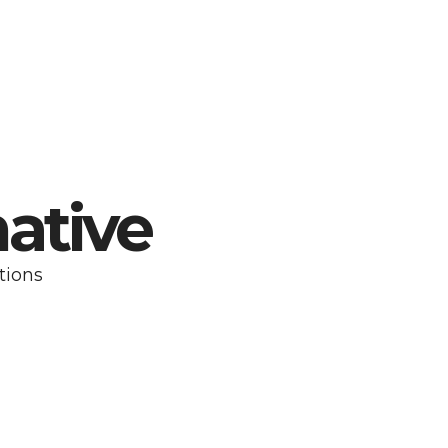
ative
tions