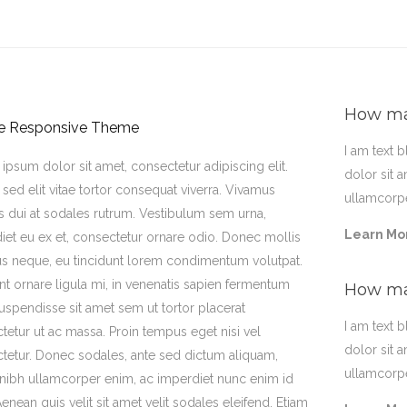
How man
e Responsive Theme
I am text 
ipsum dolor sit amet, consectetur adipiscing elit.
dolor sit a
sed elit vitae tortor consequat viverra. Vivamus
ullamcorpe
 dui at sodales rutrum. Vestibulum sem urna,
Learn Mo
iet eu ex et, consectetur ornare odio. Donec mollis
s neque, eu tincidunt lorem condimentum volutpat.
nt ornare ligula mi, in venenatis sapien fermentum
How man
Suspendisse sit amet sem ut tortor placerat
I am text 
tetur ut ac massa. Proin tempus eget nisi vel
dolor sit a
tetur. Donec sodales, ante sed dictum aliquam,
ullamcorpe
 nibh ullamcorper enim, ac imperdiet nunc enim id
Aenean quis velit sit amet velit sodales eleifend. Etiam